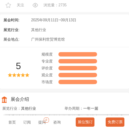
关注
浏览量：2735
展会时间:
2025年09月11日~09月13日
展览行业:
其他行业
展会地点:
广州保利世贸博览馆
规模度
专业度
5
评价度
观众度
市场度
展会介绍
展览行业：
其他行业
举办周期：
一年一届
住房和城乡建设部倪虹部长向物业管理行业提出了“大力提升
0
展位预订
免费订票
首页
订阅
提问
咨询
物业服务，让人民群众生活更方便、更舒心”的工作要求。 物